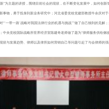
新”为主题的讲授，围绕目前社会的现状，在不断变化发展中，如何创新管
新事物，勇于投身到新业务研究中；河北省委党校党建部教授牛余庆对于各
对“‘一带一路’战略对我国法律行业的机遇与挑战””做了自己独到的见解
；中央党校国际战略所世界经济室陈建奇老师做了题为“律师服务供给侧改
的现状与发展趋势、律师以及律所如何营销自己等问题引起了与会律师的强